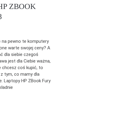
HP ZBOOK
8
ę na pewno te komputery
one warte swojej ceny? A
ć dla siebie czegoś
awa jest dla Ciebie ważna,
chcesz coś kupić, to
 z tym, co mamy dla
e. Laptopy HP ZBook Fury
kładnie