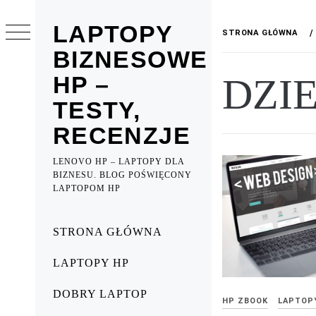
Przejdź
do
LAPTOPY
STRONA GŁÓWNA
treści
BIZNESOWE
HP –
DZI
TESTY,
RECENZJE
LENOVO HP – LAPTOPY DLA
BIZNESU. BLOG POŚWIĘCONY
LAPTOPOM HP
Menu
STRONA GŁÓWNA
główne
LAPTOPY HP
DOBRY LAPTOP
HP ZBOOK
LAPTOP