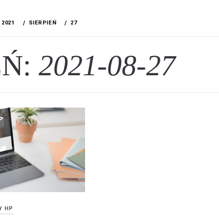
2021
SIERPIEŃ
27
EŃ:
2021-08-27
Y HP