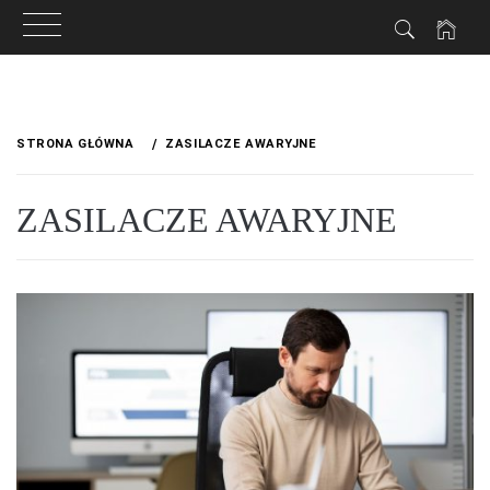
Przejdź
do
STRONA GŁÓWNA
ZASILACZE AWARYJNE
treści
ZASILACZE AWARYJNE